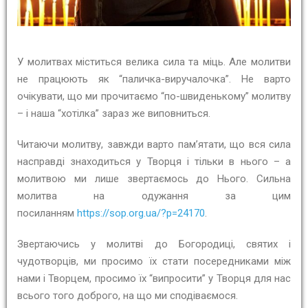
У молитвах міститься велика сила та міць. Але молитви
не працюють як “паличка-виручалочка”. Не варто
очікувати, що ми прочитаємо “по-швиденькому” молитву
– і наша “хотілка” зараз же виповниться.
Читаючи молитву, завжди варто пам’ятати, що вся сила
насправді знаходиться у Творця і тільки в нього – а
молитвою ми лише звертаємось до Нього. Сильна
молитва на одужання за цим
посиланням
https://sop.org.ua/?p=24170
.
Звертаючись у молитві до Богородиці, святих і
чудотворців, ми просимо їх стати посередниками між
нами і Творцем, просимо їх “випросити” у Творця для нас
всього того доброго, на що ми сподіваємося.