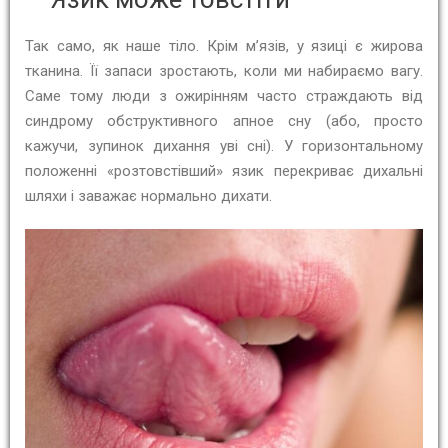
Так само, як наше тіло. Крім м’язів, у язиці є жирова
тканина. Її запаси зростають, коли ми набираємо вагу.
Саме тому люди з ожирінням часто страждають від
синдрому обструктивного апное сну (або, просто
кажучи, зупинок дихання уві сні). У горизонтальному
положенні «розтовстівший» язик перекриває дихальні
шляхи і заважає нормально дихати.