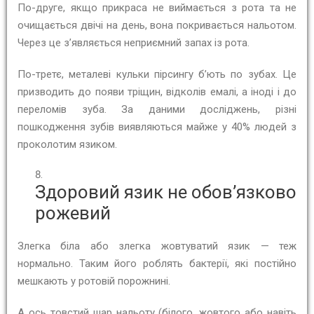
По-друге, якщо прикраса не виймається з рота та не
очищається двічі на день, вона покривається нальотом.
Через це з’являється неприємний запах із рота.
По-третє, металеві кульки пірсингу б’ють по зубах. Це
призводить до появи тріщин, відколів емалі, а іноді і до
переломів зуба. За даними досліджень, різні
пошкодження зубів виявляються майже у 40% людей з
проколотим язиком.
Здоровий язик не обов’язково
рожевий
Злегка біла або злегка жовтуватий язик — теж
нормально. Таким його роблять бактерії, які постійно
мешкають у ротовій порожнині.
А ось товстий шар нальоту (білого, жовтого або навіть