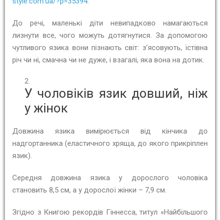
style.com.ua/?p=35394
.
До речі, маленькі діти невипадково намагаються
лизнути все, чого можуть дотягнутися. За допомогою
чутливого язика вони пізнають світ: з’ясовують, їстівна
річ чи ні, смачна чи не дуже, і взагалі, яка вона на дотик.
У чоловіків язик довший, ніж
у жінок
Довжина язика вимірюється від кінчика до
надгортанника (еластичного хряща, до якого прикріплен
язик).
Середня довжина язика у дорослого чоловіка
становить 8,5 см, а у дорослої жінки – 7,9 см.
Згідно з Книгою рекордів Гіннесса, титул «Найбільшого