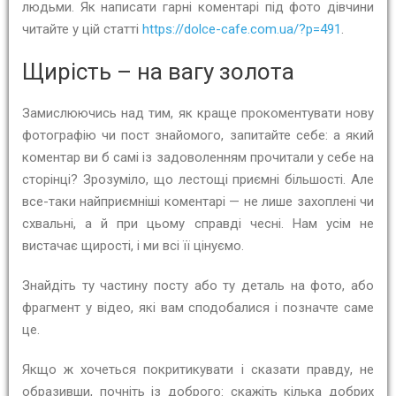
людьми. Як написати гарні коментарі під фото дівчини
читайте у цій статті
https://dolce-cafe.com.ua/?p=491
.
Щирість – на вагу золота
Замислюючись над тим, як краще прокоментувати нову
фотографію чи пост знайомого, запитайте себе: а який
коментар ви б самі із задоволенням прочитали у себе на
сторінці? Зрозуміло, що лестощі приємні більшості. Але
все-таки найприємніші коментарі — не лише захоплені чи
схвальні, а й при цьому справді чесні. Нам усім не
вистачає щирості, і ми всі її цінуємо.
Знайдіть ту частину посту або ту деталь на фото, або
фрагмент у відео, які вам сподобалися і позначте саме
це.
Якщо ж хочеться покритикувати і сказати правду, не
образивши, почніть із доброго: скажіть кілька добрих