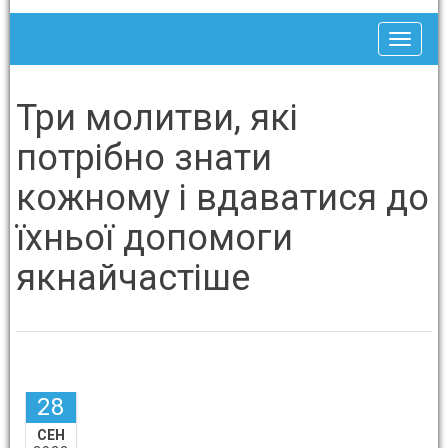
Toggle
Три молитви, які
потрібно знати
кожному і вдаватися до
їхньої допомоги
якнайчастіше
28
СЕН