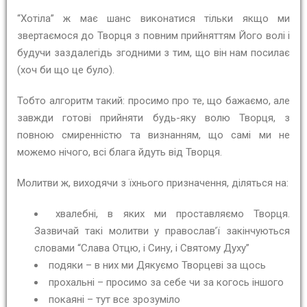
“Хотіла” ж має шанс виконатися тільки якщо ми
звертаємося до Творця з повним прийняттям Його волі і
будучи заздалегідь згодними з тим, що він нам посилає
(хоч би що це було).
Тобто алгоритм такий: просимо про те, що бажаємо, але
завжди готові прийняти будь-яку волю Творця, з
повною смиренністю та визнанням, що самі ми не
можемо нічого, всі блага йдуть від Творця.
Молитви ж, виходячи з їхнього призначення, діляться на:
хвалебні, в яких ми проставляємо Творця.
Зазвичай такі молитви у православ’ї закінчуються
словами “Слава Отцю, і Сину, і Святому Духу”
подяки – в них ми Дякуємо Творцеві за щось
прохальні – просимо за себе чи за когось іншого
покаяні – тут все зрозуміло