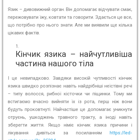
Язик – дивовижний орган. Він допомагає відчувати смак,
пережовувати їжу, ковтати та говорити. Здається це все,
що потрібно про нього знати. Але ми виявили ще кілька
цікавих фактів.
Кінчик язика – найчутливіша
частина нашого тіла
І це невипадково. Завдяки високій чутливості кінчик
язика швидко розпізнає навіть найдрібніші неїстівні речі
– типу волосся, рибної кісточки чи піщинки. Тому ми
встигаємо вчасно вийняти їх із рота, перш ніж вони
будуть проковтнуті. Найчастіше це допомагає уникнути
отруєнь, ушкоджень травного тракту, а іноді навіть
зберегти життя. Якщо німіє кінчик язика причини і
лікування дивіться за посиланням
https://led-