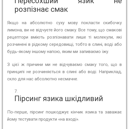
Пересохший язик не
розпізнає смак
Якщо на абсолютно суху мову покласти скибочку
лимона, ви не відчуєте його смаку. Все тому, що смакові
рецептори вміють розпізнавати лише ті молекули, які
розчинені в рідкому середовищі, тобто в слині, воді або
будь-якому іншому напою, яким ми запиваємо їжу.
З цієї ж причини ми не відчуваємо смаку того, що в
принципі не розчиняється в слині або воді. Наприклад,
скло для нас абсолютно несмачне.
Пірсинг язика шкідливий
По-перше, пірсинг пошкоджує кінчик язика та заважає
йому тестувати продукти «на вході».