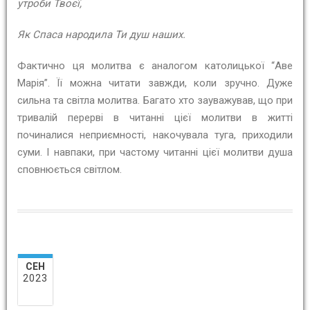
утроби Твоєї,
Як Спаса народила Ти душ наших.
Фактично ця молитва є аналогом католицької “Аве
Марія”. Її можна читати завжди, коли зручно. Дуже
сильна та світла молитва. Багато хто зауважував, що при
тривалій перерві в читанні цієї молитви в житті
починалися неприємності, накочувала туга, приходили
суми. І навпаки, при частому читанні цієї молитви душа
сповнюється світлом.
СЕН
2023