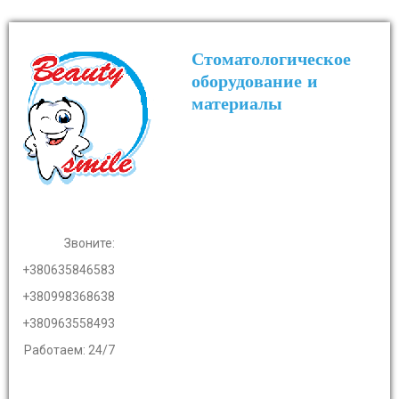
Стоматологическое
оборудование и
материалы
Звоните:
+380635846583
+380998368638
+380963558493
Работаем: 24/7