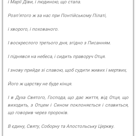
і Марії Діви, і людиною, що стала.
Розп’ятого ж за нас при Понтійському Пілаті,
і хворого, і похованого.
І воскреслого третього дня, згідно з Писанням.
І піднявся на небеса, і сидить праворуч Отця.
І знову прийде зі славою, щоб судити живих і мертвих,
Його ж царству не буде кінця.
І в Духа Святого, Господа, що дає життя, від Отця, що
виходить, з Отцем і Сином поклоняється і славиться,
що говорив через пророків.
В єдину, Святу, Соборну та Апостольську Церкву.