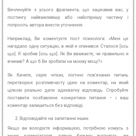
Вичленуйте з усього фрагмента, що зацікавив вас, у
постингу найважливішу або найспірнішу частину і
попросіть автора внести уточнення.
Наприклад, Ви коментуєте пост психолога: «Мені це
нагадало одну ситуацію, в якій я опинився. Сталося [ось
що]. Я зробив [ось що]. Як Ви вважаєте, чи правильно я
вчинив? А що б Ви зробили на моєму місці?»
Як бачите, серія чітких, логічно пов’язаних питань
перетворює розпливчасту ідею на коментар, на який
цілком реально дати адекватну відповідь. Спробуйте
поставити позбавлене конкретики питання – і ваш
коментар залишиться без відповіді.
Відповідайте на запитання інших.
Якщо ви володієте інформацією, потрібною комусь з
інших коментаторів, давши бажану відповідь, ви