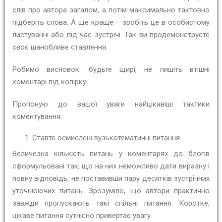
слів про автора загалом, а потім максимально тактовно
підберіть слова. А ще краще – зробіть це в особистому
листуванні або під час зустрічі. Так ви продемонструєте
своє шанобливе ставлення.
Робимо висновок: будьте щирі, не пишіть втішні
коментарі під копірку.
Пропоную до вашої уваги найцікавіші тактики
коментування.
Ставте осмислені вузькотематичні питання.
Величезна кількість питань у коментарях до блогів
сформульовані так, що на них неможливо дати виразну і
повну відповідь, не поставивши пару десятків зустрічних
уточнюючих питань. Зрозуміло, що автори практично
завжди пропускають такі спільні питання. Коротке,
цікаве питання сутнісно привертає увагу.