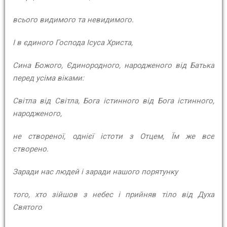
всього видимого та невидимого.
І в єдиного Господа Ісуса Христа,
Сина Божого, Єдинородного, народженого від Батька
перед усіма віками:
Світла від Світла, Бога істинного від Бога істинного,
народженого,
не створеної, однієї істоти з Отцем, Їм же все
створено.
Заради нас людей і заради нашого порятунку
того, хто зійшов з небес і прийняв тіло від Духа
Святого