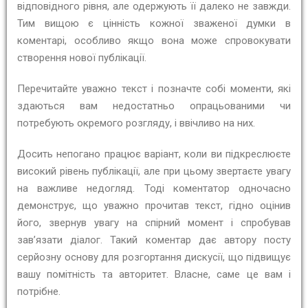
відповідного рівня, але одержують її далеко не завжди.
Тим вищою є цінність кожної зваженої думки в
коментарі, особливо якщо вона може спровокувати
створення нової публікації.
Перечитайте уважно текст і позначте собі моменти, які
здаються вам недостатньо опрацьованими чи
потребують окремого розгляду, і ввічливо на них.
Досить непогано працює варіант, коли ви підкреслюєте
високий рівень публікації, але при цьому звертаєте увагу
на важливе недогляд. Тоді коментатор одночасно
демонструє, що уважно прочитав текст, гідно оцінив
його, звернув увагу на спірний момент і спробував
зав’язати діалог. Такий коментар дає автору посту
серйозну основу для розгортання дискусії, що підвищує
вашу помітність та авторитет. Власне, саме це вам і
потрібне.