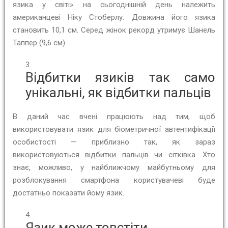
язика у світі» на сьогоднішній день належить
американцеві Ніку Стоберлу. Довжина його язика
становить 10,1 см. Серед жінок рекорд утримує Шанель
Таппер (9,6 см).
Відбитки язиків так само
унікальні, як відбитки пальців
В даний час вчені працюють над тим, щоб
використовувати язик для біометричної автентифікації
особистості — приблизно так, як зараз
використовуються відбитки пальців чи сітківка. Хто
знає, можливо, у найближчому майбутньому для
розблокування смартфона користувачеві буде
достатньо показати йому язик.
Язик може товстіти