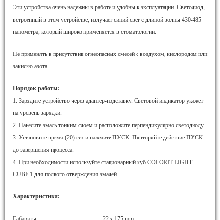
Эти устройства очень надежны в работе и удобны в эксплуатации. Светодиод,
встроенный в этом устройстве, излучает синий свет с длиной волны 430-485
нанометра, который широко применяется в стоматологии.
Не применять в присутствии огнеопасных смесей с воздухом, кислородом или
закисью азота.
Порядок работы:
1. Зарядите устройство через адаптер-подставку. Световой индикатор укажет
на уровень зарядки.
2. Нанесите эмаль тонким слоем и расположите перпендикулярно светодиоду.
3. Установите время (20) сек и нажмите ПУСК. Повторяйте действие ПУСК
до завершения процесса.
4. При необходимости используйте стационарный куб COLORIT LIGHT
CUBE 1 для полного отверждения эмалей.
Характеристики:
Габариты: ………………………….. 22 х 175 mm