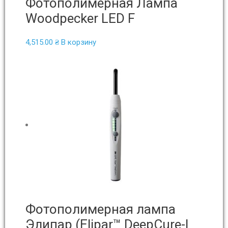
Фотополимерная Лампа
Woodpecker LED F
4,515.00
₴
В корзину
Фотополимерная лампа
Элипар (Elipar™ DeepCure-L