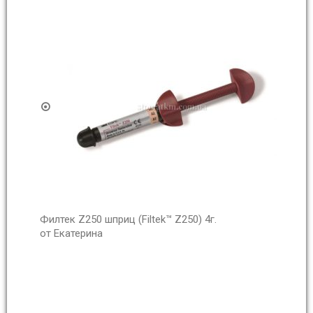
Филтек Z250 шприц (Filtek™ Z250) 4г.
от Екатерина