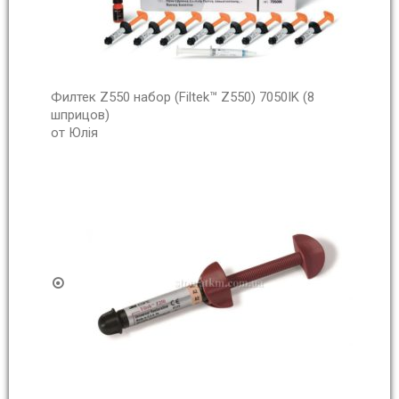
Филтек Z550 набор (Filtek™ Z550) 7050IK (8
шприцов)
от Юлія