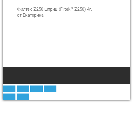
Филтек Z250 шприц (Filtek™ Z250) 4г.
от Екатерина