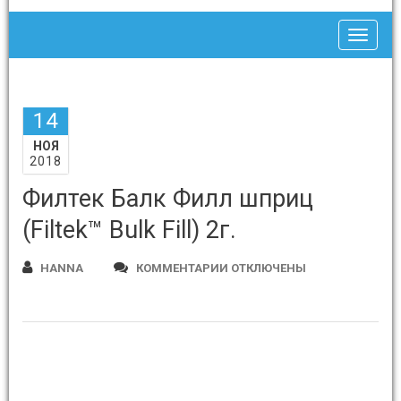
Toggle
14
НОЯ
2018
Филтек Балк Филл шприц
(Filtek™ Bulk Fill) 2г.
К
HANNA
КОММЕНТАРИИ
ОТКЛЮЧЕНЫ
ЗАПИСИ
ФИЛТЕК
БАЛК
ФИЛЛ
ШПРИЦ